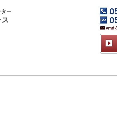
0
ンター
0
レス
ymd@