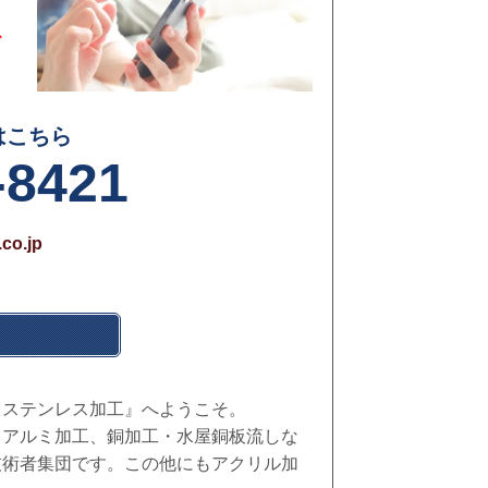
フ
か
はこちら
-8421
co.jp
・ステンレス加工』へようこそ。
、アルミ加工、銅加工・水屋銅板流しな
技術者集団です。この他にもアクリル加