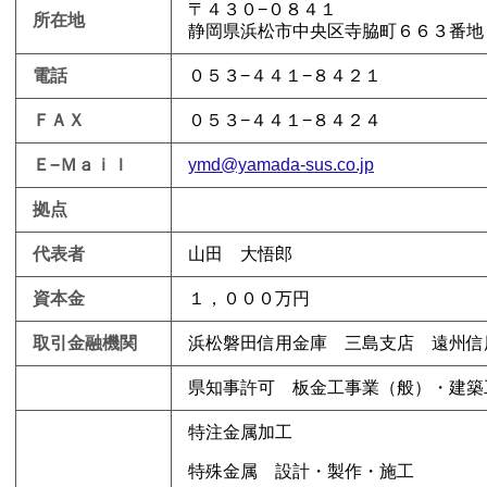
〒４３０−０８４１
所在地
静岡県浜松市中央区寺脇町６６３番地
電話
０５３−４４１−８４２１
ＦＡＸ
０５３−４４１−８４２４
Ｅ−Ｍａｉｌ
ymd@yamada-sus.co.jp
拠点
代表者
山田 大悟郎
資本金
１，０００万円
取引金融機関
浜松磐田信用金庫 三島支店 遠州信
県知事許可 板金工事業（般）・建築
特注金属加工
特殊金属 設計・製作・施工